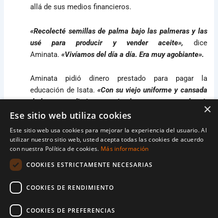
allá de sus medios financieros.
«Recolecté semillas de palma bajo las palmeras y las
usé para producir y vender aceite»,
dice
Aminata.
«Vivíamos del día a día. Era muy agobiante».
Aminata pidió dinero prestado para pagar la
educación de Isata.
«Con su viejo uniforme y cansada
de las tareas diarias como ir a buscar agua y no dormir
×
lo suficiente por el hambre, Isata estaba en la escuela
Ese sitio web utiliza cookies
pero no podía concentrarse bien.»
dice su madre.
Este sitio web usa cookies para mejorar la experiencia del usuario. Al
utilizar nuestro sitio web, usted acepta todas las cookies de acuerdo
con nuestra Política de cookies.
Más información
Isata pasaba tres horas diarias buscando agua en el
río para su familia. Era el mismo lugar donde los
COOKIES ESTRICTAMENTE NECESARIAS
pastores traían su ganado para beber y donde se
bañaban, lavavan sus ropas y recogian agua potable.
COOKIES DE RENDIMIENTO
«Me enfermaba cuando bebía agua y luego tenía que
COOKIES DE PREFERENCIAS