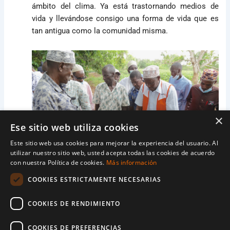
ámbito del clima. Ya está trastornando medios de
vida y llevándose consigo una forma de vida que es
tan antigua como la comunidad misma.
×
Ese sitio web utiliza cookies
Este sitio web usa cookies para mejorar la experiencia del usuario. Al
utilizar nuestro sitio web, usted acepta todas las cookies de acuerdo
con nuestra Política de cookies.
Más información
COOKIES ESTRICTAMENTE NECESARIAS
Desde que Ubah tiene recuerdos, la gente de su aldea
se han dedicado al pastoreo. Vaiajaban con su
COOKIES DE RENDIMIENTO
ganado, llevándolo a lo largo de cientos de kilómetros
antes de venderlo en los mercados y así llevar
COOKIES DE PREFERENCIAS
ingresos a sus familias.