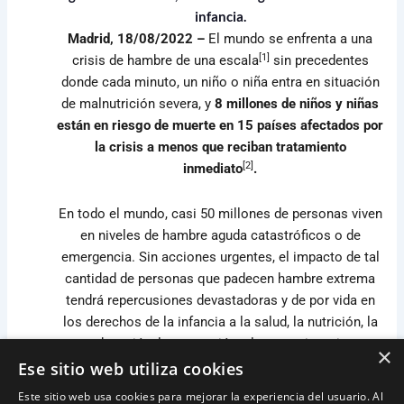
infancia.
Madrid, 18/08/2022 –
El mundo se enfrenta a una
[1]
crisis de hambre de una escala
sin precedentes
donde cada minuto, un niño o niña entra en situación
de malnutrición severa, y
8 millones de niños y niñas
están en riesgo de muerte en 15 países afectados por
la crisis a menos que reciban tratamiento
[
2]
inmediato
.
En todo el mundo, casi 50 millones de personas viven
en niveles de hambre aguda catastróficos o de
emergencia. Sin acciones urgentes, el impacto de tal
cantidad de personas que padecen hambre extrema
tendrá repercusiones devastadoras y de por vida en
los derechos de la infancia a la salud, la nutrición, la
educación, la protección y la supervivencia.
×
Ese sitio web utiliza cookies
Las seis principales ONG de infancia, Educo (como
Este sitio web usa cookies para mejorar la experiencia del usuario. Al