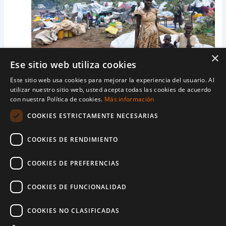
×
Ese sitio web utiliza cookies
Este sitio web usa cookies para mejorar la experiencia del usuario. Al
utilizar nuestro sitio web, usted acepta todas las cookies de acuerdo
Kiden nos dice: “Mi esposo todavía está débil y no ha
con nuestra Política de cookies.
Más información
podido construir una estructura para nosotros.
COOKIES ESTRICTAMENTE NECESARIAS
Cuando llueve, todo se moja. No tenemos dónde
buscar refugio. A veces usamos la lona y las mantas
COOKIES DE RENDIMIENTO
para cubrirnos. Estoy embarazada y no sé cómo voy a
pasar por esto. Es muy difícil y aterrador dormir aquí
COOKIES DE PREFERENCIAS
al aire libre por la noche».
COOKIES DE FUNCIONALIDAD
COOKIES NO CLASIFICADAS