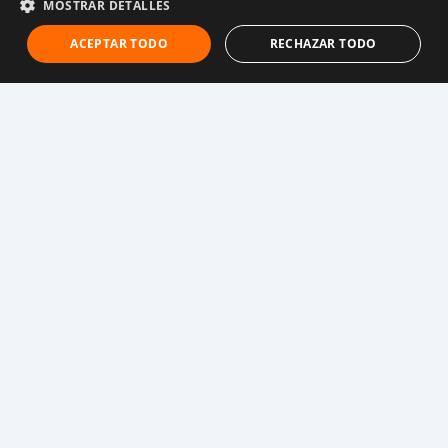
MOSTRAR DETALLES
ACEPTAR TODO
RECHAZAR TODO
Kiden es solo una de los miles de refugiados sin
refugio en el nuevo campo de asentamiento de
refugiados de Bididbidi, donde más de 15.000
refugiados sursudaneses han sido trasladados desde
asentamientos en los distritos de Adjumani y Moyo.
Cuando llegan por primera vez a Uganda, los
refugiados reciben alojamiento y comidas, y una vez
procesados, cada familia es trasladada a un
asentamiento de refugiados, se les da una parcela de
tierra y se les proporcionan artículos básicos para
comenzar una nueva vida.