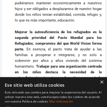
pudiéramos mantener económicamente a nuestros
hijos y ser obligados a desplazarnos de nuestro hogar
donde los niños tenían estabilidad, comida, refugio y,
lo que es más importante, educación.
Mejorar la autosuficiencia de los refugiados es la
segunda prioridad del Pacto Mundial para los
Refugiados, compromiso del que World Vision forma
parte.
En esencia, el pacto trata de ayudar a las
familias a prosperar e integrarse, y no solo a
sobrevivir por años y años viviendo del sistema
humanitario.
Trabajar para una organización centrada
en los niños destaca la necesidad de la
autosuficiencia, aún más cuando se tiene en cuenta la
×
gran cantidad de niños desplazados vulnerables que
Ese sitio web utiliza cookies
tienen una gran necesidad de padres o cuidadores
Este sitio web usa cookies para mejorar la experiencia del usuario. Al
que puedan mantenerlos financiera y
utilizar nuestro sitio web, usted acepta todas las cookies de acuerdo
emocionalmente.
con nuestra Política de cookies.
Más información