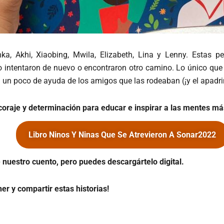
a, Akhi, Xiaobing, Mwila, Elizabeth, Lina y Lenny. Estas p
o intentaron de nuevo o encontraron otro camino. Lo único que 
n un poco de ayuda de los amigos que las rodeaban (¡y el apadrin
, coraje y determinación para educar e inspirar a las mentes má
Libro Ninos Y Ninas Que Se Atrevieron A Sonar2022
 nuestro cuento, pero puedes descargártelo digital.
r y compartir estas historias!