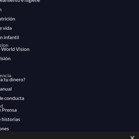
n
utrición
e vida
n infantil
sion
 World Vision
isión
encia
 tu dinero?
anual
de conducta
ad
e Prensa
 historias
ones
×