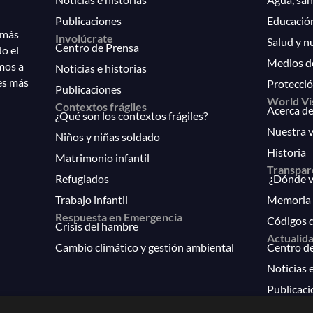
Publicaciones
Educació
 más
Involúcrate
Salud y n
Centro de Prensa
do el
Medios d
mos a
Noticias e historias
es más
Protecció
Publicaciones
World Vi
Contextos frágiles
Acerca de
¿Qué son los contextos frágiles?
Nuestra v
Niños y niñas soldado
Historia
Matrimonio infantil
Transpar
Refugiados
¿Dónde va
Trabajo infantil
Memoria 
Respuesta en Emergencia
Códigos 
Crisis del hambre
Actualid
Cambio climático y gestión ambiental
Centro d
Noticias e
Publicaci
FAQs