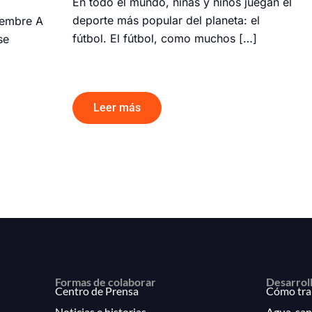
En todo el mundo, niñas y niños juegan el
deporte más popular del planeta: el
iembre A
fútbol. El fútbol, como muchos […]
se
Leer más
Formas de colaborar
Desarrol
Centro de Prensa
Cómo tra
Noticias e historias
Agua, san