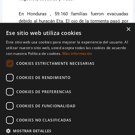
En Honduras , 59.160 familias fueron evacuadas
debido al huracán Eta. El ojo de la tormenta pasó por
×
San Pedro Sula, la ciudad natal de Omar y Lupita.
Ese sitio web utiliza cookies
Este sitio web usa cookies para mejorar la experiencia del usuario. Al
“Todo se arruinó. Las cosas de mi casa, todo
… El agua
utilizar nuestro sitio web, usted acepta todas las cookies de acuerdo
llegó al techo. Por eso vinimos a esta escuela
con nuestra Política de cookies.
Más información
[refugio]. Y en la calle nos llevó la corriente del agua.
COOKIES ESTRICTAMENTE NECESARIAS
Mi mamá me cargó ”,
recuerda Omar.
COOKIES DE RENDIMIENTO
Habiendo perdido todo, Omar lucha por ver cómo se
ve el futuro
COOKIES DE PREFERENCIAS
Para ayudar a las familias a sobrevivir, se
establecieron cientos de refugios. Para aquellos que
COOKIES DE FUNCIONALIDAD
lo perdieron todo, un lugar seguro para dormir, comida
y elementos básicos han sido vitales, especialmente
COOKIES NO CLASIFICADAS
para los padres que intentan proteger a sus hijos.
MOSTRAR DETALLES