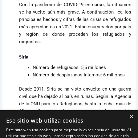
Con la pandemia de COVID-19 en curso, la situación
se ha vuelto aún más grave. A continuación, lea los
principales hechos y cifras de las crisis de refugiados
más apremiantes en 2021. Están enumerados por país
y región de donde proceden los refugiados y
migrantes.
Siria
Número de refugiados: 5,5 millones
Número de desplazados internos: 6 millones
Desde 2011, Siria se ha visto envuelta en una guerra
civil que ha dejado al país en ruinas. Según la Agencia
de la ONU para los Refugiados, hasta la fecha, más de
12 millones de personas han sido
×
desplazadas. Aproximadamente 13,1 millones
Ese sitio web utiliza cookies
de personas necesitan asistencia humanitaria. En
Este sitio web usa cookies para mejorar la experiencia del usuario. Al
octubre de 2020, había alrededor de 2,6 millones de
utilizar nuestro sitio web, usted acepta todas las cookies de acuerdo