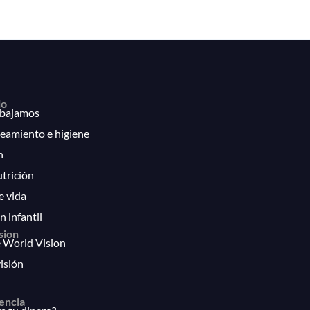
lo
bajamos
eamiento e higiene
n
utrición
e vida
n infantil
sion
 World Vision
isión
encia