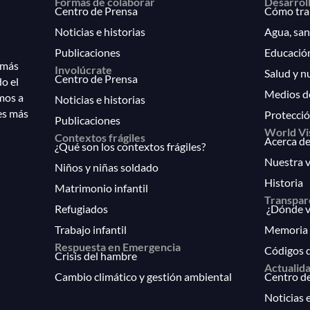
Formas de colaborar
Desarrol
Centro de Prensa
Cómo tra
Noticias e historias
Agua, san
Publicaciones
Educació
 más
Involúcrate
Salud y n
Centro de Prensa
do el
Medios d
mos a
Noticias e historias
es más
Protecció
Publicaciones
World Vi
Contextos frágiles
Acerca de
¿Qué son los contextos frágiles?
Nuestra v
Niños y niñas soldado
Historia
Matrimonio infantil
Transpar
Refugiados
¿Dónde va
Trabajo infantil
Memoria 
Respuesta en Emergencia
Códigos 
Crisis del hambre
Actualid
Cambio climático y gestión ambiental
Centro d
Noticias e