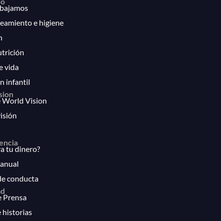
lo
bajamos
eamiento e higiene
n
utrición
e vida
n infantil
sion
 World Vision
isión
encia
 tu dinero?
anual
de conducta
ad
e Prensa
 historias