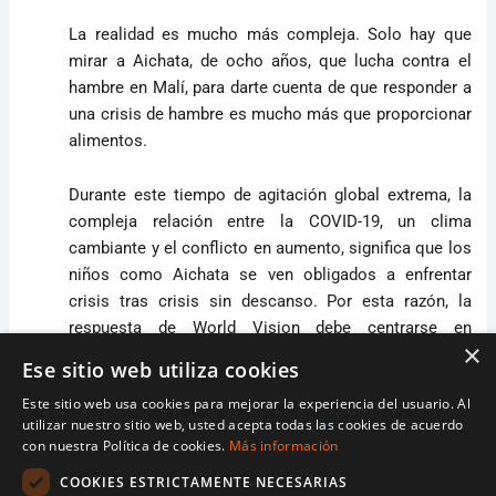
La realidad es mucho más compleja. Solo hay que
mirar a Aichata, de ocho años, que lucha contra el
hambre en Malí, para darte cuenta de que responder a
una crisis de hambre es mucho más que proporcionar
alimentos.
Durante este tiempo de agitación global extrema, la
compleja relación entre la COVID-19, un clima
cambiante y el conflicto en aumento, significa que los
niños como Aichata se ven obligados a enfrentar
crisis tras crisis sin descanso. Por esta razón, la
respuesta de World Vision debe centrarse en
×
desarrollar resiliencia y ayudar a las comunidades a
Ese sitio web utiliza cookies
ser autosuficientes.
Este sitio web usa cookies para mejorar la experiencia del usuario. Al
utilizar nuestro sitio web, usted acepta todas las cookies de acuerdo
Para Aichata, su batalla contra el hambre comenzó
con nuestra Política de cookies.
Más información
hace cuatro años, cuando ella y su hermana tuvieron
COOKIES ESTRICTAMENTE NECESARIAS
que mudarse con su abuela porque sus padres ya no