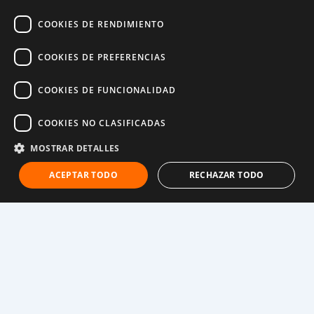
podían mantenerlas.
COOKIES DE RENDIMIENTO
COOKIES DE PREFERENCIAS
COOKIES DE FUNCIONALIDAD
COOKIES NO CLASIFICADAS
MOSTRAR DETALLES
ACEPTAR TODO
RECHAZAR TODO
“Cuando mis padres nos informaron que íbamos a
vivir con nuestra abuela, me puse muy feliz”, dice
Aichata.
Pero las cosas se deterioraron rápidamente. “Cuando
me mudé aquí por primera vez, mis padres nos