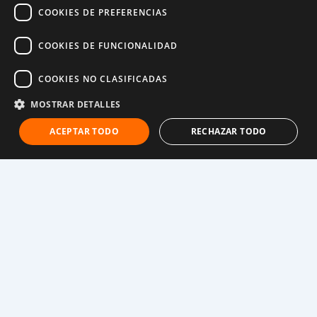
menores y den prioridad a sus necesidades”. “Los
COOKIES DE PREFERENCIAS
niños deben estar siempre en primer lugar”,
ha
apuntado la directora ejecutiva de Unicef, que también
COOKIES DE FUNCIONALIDAD
ha recordado que hasta este mes de noviembre 572
millones de estudiantes se han visto afectados por el
COOKIES NO CLASIFICADAS
cierre de escuelas en todo el mundo.
MOSTRAR DETALLES
Grave riesgo de desnutrición
ACEPTAR TODO
RECHAZAR TODO
Según Unicef,
la cobertura de servicios de
desnutrición para mujeres y niños se ha visto
reducida hasta en un 40% en 135 países.
La organización también calcula que este año, como
consecuencia del impacto de la pandemia, entre seis
y siete millones de niños menores de cinco años van
a sufrir desnutrición severa. Un 14% más que el año
anterior. Unicef también alerta de que en los próximos
doce meses podrían morir unos dos millones de