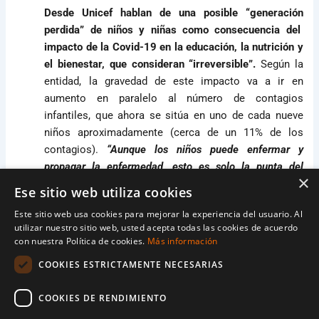
Desde Unicef hablan de una posible “generación
perdida” de niños y niñas como consecuencia del
impacto de la Covid-19 en la educación, la nutrición y
el bienestar, que consideran “irreversible”.
Según la
entidad, la gravedad de este impacto va a ir en
aumento en paralelo al número de contagios
infantiles, que ahora se sitúa en uno de cada nueve
niños aproximadamente (cerca de un 11% de los
contagios).
“Aunque los niños puede enfermar y
propagar la enfermedad, esto es solo la punta del
×
iceberg de la pandemia”,
ha señalado la directora
Ese sitio web utiliza cookies
ejecutiva de Unicef, Henrietta Fore.
Este sitio web usa cookies para mejorar la experiencia del usuario. Al
utilizar nuestro sitio web, usted acepta todas las cookies de acuerdo
A pesar de reconocer que
“las escuelas son el
con nuestra Política de cookies.
Más información
principal factor de transmisión en la comunidad”,
Fore
COOKIES ESTRICTAMENTE NECESARIAS
ha insistido en que
“los beneficios netos de mantener
las escuelas abiertas superan los costos de cerrarlas”
y
COOKIES DE RENDIMIENTO
ha pedido a los gobiernos que
“escuchen a los