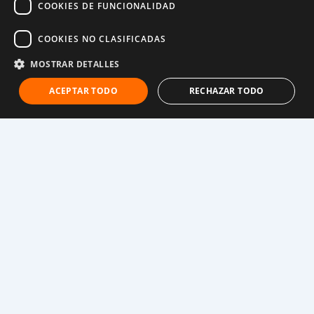
COOKIES DE FUNCIONALIDAD
Rumanía. «Ahora estoy mejor, pero sigo pensando en
mi padre. Ha vuelto a Ucrania y tuvimos que dejarlo
COOKIES NO CLASIFICADAS
allí», dice.
MOSTRAR DETALLES
Iván, 17
ACEPTAR TODO
RECHAZAR TODO
Iván* se ahogó en lágrimas tras cruzar solo la frontera
de Ucrania a Rumanía. «Quiero a mi Ucrania y quiero
vivir allí, pero en este momento no puedo», dijo. El