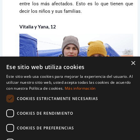
entre los más afectados. Esto es lo que tienen que
decir los niños y sus familias.
Vitalia y Yana, 12
×
Ese sitio web utiliza cookies
Este sitio web usa cookies para mejorar la experiencia del usuario. Al
utilizar nuestro sitio web, usted acepta todas las cookies de acuerdo
con nuestra Política de cookies.
Más información
COOKIES ESTRICTAMENTE NECESARIAS
Vitalia y su hija de 12 años, Yana, abandonaron
Ucrania para buscar un lugar más seguro. «Es duro…
COOKIES DE RENDIMIENTO
mi hija está sufriendo por la ruptura de la familia»,
explica Vitalia.
COOKIES DE PREFERENCIAS
Yana tiene sentimientos encontrados al estar en