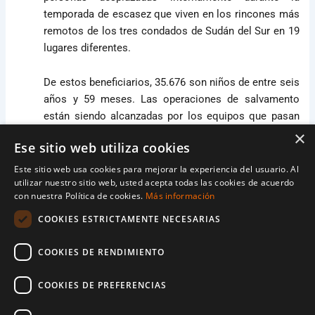
temporada de escasez que viven en los rincones más
remotos de los tres condados de Sudán del Sur en 19
lugares diferentes.
De estos beneficiarios, 35.676 son niños de entre seis
años y 59 meses. Las operaciones de salvamento
están siendo alcanzadas por los equipos que pasan
de 2 a 3 semanas en lugares de difícil acceso y
×
Ese sitio web utiliza cookies
facilitan el transporte en aviones, helicópteros o
embarcaciones en coordinación con las Naciones
Este sitio web usa cookies para mejorar la experiencia del usuario. Al
utilizar nuestro sitio web, usted acepta todas las cookies de acuerdo
Unidas.
con nuestra Política de cookies.
Más información
Actualmente, los cuatro equipos de RRM están
COOKIES ESTRICTAMENTE NECESARIAS
compuestos por 28 miembros del personal de World
COOKIES DE RENDIMIENTO
Vision. Cuando se activan para una respuesta de
emergencia, se despliegan con un aviso de 72 horas.
COOKIES DE PREFERENCIAS
Cada equipo está compuesto por siete miembros.