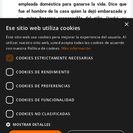
empleada doméstica para ganarse la vida. Dice que
fue el hombre de la casa quien la dejó embarazada y
no quiso hacerse responsable del niño.
Perdió su
×
trabajo y tuvo que volver a la aldea donde más tarde,
Ese sitio web utiliza cookies
daría a luz y criaría a su hijo.
Este sitio web usa cookies para mejorar la experiencia del usuario. Al
utilizar nuestro sitio web, usted acepta todas las cookies de acuerdo
Hoy, Suzie vive en Bwaise, un barrio pobre de
con nuestra Política de cookies.
Más información
Kampala, con su hijo en una pequeña habitación
COOKIES ESTRICTAMENTE NECESARIAS
alquilada. Su niño va a una escuela cercana. Después
de haber abandonado la escuela a los 13 años, Suzie
COOKIES DE RENDIMIENTO
tiene que hacer trabajos informales como lavar la
ropa de la gente para ganarse la vida.
«No es facil;
COOKIES DE PREFERENCIAS
Tengo que pagar el alquiler, las tasas escolares y la
comida, sin un ingreso fijo”,
narra Suzie.
COOKIES DE FUNCIONALIDAD
Suzie es solo una de las muchas niñas a las que les
COOKIES NO CLASIFICADAS
han robado su infancia y educación
MOSTRAR DETALLES
Suzie es solo una de las muchas niñas a las que les