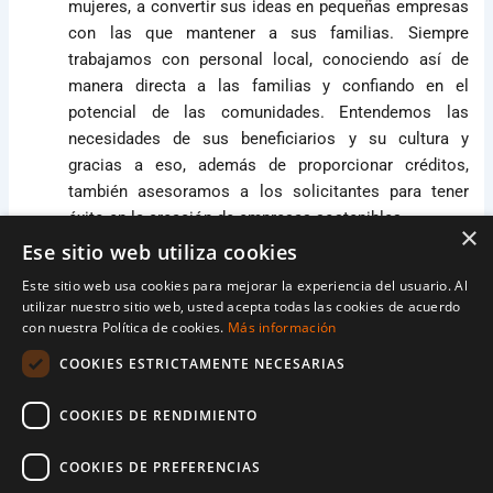
mujeres, a convertir sus ideas en pequeñas empresas
con las que mantener a sus familias. Siempre
trabajamos con personal local, conociendo así de
manera directa a las familias y confiando en el
potencial de las comunidades. Entendemos las
necesidades de sus beneficiarios y su cultura y
gracias a eso, además de proporcionar créditos,
también asesoramos a los solicitantes para tener
éxito en la creación de empresas sostenibles.
×
Ese sitio web utiliza cookies
Muchas vidas ya han cambiado…
Este sitio web usa cookies para mejorar la experiencia del usuario. Al
utilizar nuestro sitio web, usted acepta todas las cookies de acuerdo
Rhoda Ziba
es una mujer de 51 años que vive en
con nuestra Política de cookies.
Más información
Malawi. Siempre pensó que la vida no tenía más que
ofrecerle que ser una ama de casa dependiente de su
COOKIES ESTRICTAMENTE NECESARIAS
marido. A pesar de haber crecido en la pobreza y
carecer de oportunidades de mejora, ella siempre
COOKIES DE RENDIMIENTO
había anhelado más. En 2011 tomó la decisión de
COOKIES DE PREFERENCIAS
mudarse junto a su familia a otro distrito en busca de