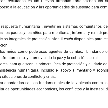
an reclutados en las fuerzas armadas fortaleciendo los si
cceso a la educación y las oportunidades de sustento para co
la respuesta humanitaria , invertir en sistemas comunitarios d
as, los padres y los niños para monitorear, informar y remitir pr
vicios integrales de protección infantil estén disponibles para
ción.
 los niños como poderosos agentes de cambio, brindando o
 afrontamiento, y promoviendo la paz y la cohesión social.
adores para que sean la primera línea de protección y cuidado de
asistencia humanitaria, incluido el apoyo alimentario y econó
 situaciones de conflicto y crisis.
 abordar las causas fundamentales de la violencia contra los 
lta de oportunidades económicas, los conflictos y la inestabilid