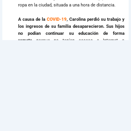
ropa en la ciudad, situada a una hora de distancia.
A causa de la
COVID-19
, Carolina perdió su trabajo y
los ingresos de su familia desaparecieron. Sus hijos
no podían continuar su educación de forma
remota
porque no tenían acceso a Internet o
dispositivos para conectarse a clases
virtuales.
Carolina pensaba que su familia estaba
atrapada en una casa destartalada y no podía
imaginar una salida.
Se veían atrapados en su cabaña, sin posibilidades de
futuro
Pero las cosas cambiaron porque Elquin entro a
formar parte del programa de apadrinamiento infantil
de World Vision en su comunidad.
El personal y los
voluntarios de World Vision conocían los impactos
significativos y agravados en el bienestar de los