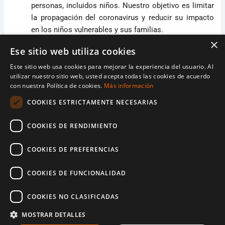
personas, incluidos niños. Nuestro objetivo es limitar
la propagación del coronavirus y reducir su impacto
en los niños vulnerables y sus familias.
×
Ese sitio web utiliza cookies
Gracias a personas como tú podemos seguir
salvando y protegiendo a los niños, ayudándoles a
Este sitio web usa cookies para mejorar la experiencia del usuario. Al
utilizar nuestro sitio web, usted acepta todas las cookies de acuerdo
sobrevivir, recuperarse de su trauma y reconstruir un
con nuestra Política de cookies.
Más información
futuro.
COOKIES ESTRICTAMENTE NECESARIAS
Cada 60 segundos, World Vision ayuda a más de 200
COOKIES DE RENDIMIENTO
personas a sobrevivir, recuperarse y reconstruir sus
vidas de los efectos de la pandemia del coronavirus.
COOKIES DE PREFERENCIAS
Preguntas frecuentes
COOKIES DE FUNCIONALIDAD
1. ¿Dónde está respondiendo World Vision a la crisis?
COOKIES NO CLASIFICADAS
World Vision está activo en casi 100 países. Cuando
MOSTRAR DETALLES