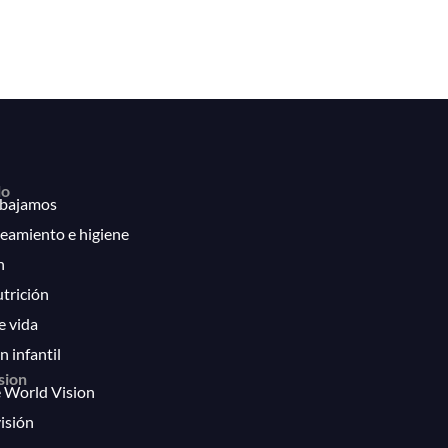
lo
bajamos
eamiento e higiene
n
utrición
e vida
n infantil
sion
 World Vision
isión