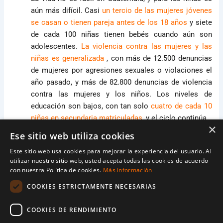
aún más difícil. Casi
un tercio de las mujeres jóvenes
se casan o tienen pareja antes de los 18 años
y siete
de cada 100 niñas tienen bebés cuando aún son
adolescentes.
La violencia contra las mujeres y las
niñas es generalizada
, con más de 12.500 denuncias
de mujeres por agresiones sexuales o violaciones el
año pasado, y más de 82.800 denuncias de violencia
contra las mujeres y los niños. Los niveles de
educación son bajos, con tan solo
cuatro de cada 10
niñas en secundaria matriculadas
, y el ciclo continúa.
×
Ese sitio web utiliza cookies
Sería fácil pensar que los obstáculos que enfrenta
Este sitio web usa cookies para mejorar la experiencia del usuario. Al
una chica como Sheyla son demasiado abrumadores
utilizar nuestro sitio web, usted acepta todas las cookies de acuerdo
para superarlos. Pero el apadrinamiento infantil la
con nuestra Política de cookies.
Más información
empodera a ella, y a miles como ella, para luchar por
COOKIES ESTRICTAMENTE NECESARIAS
el cambio.
COOKIES DE RENDIMIENTO