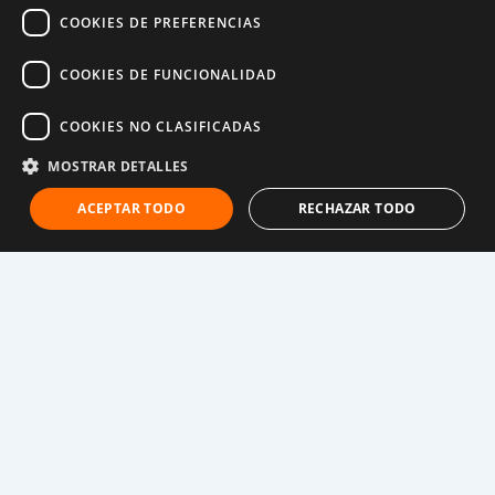
COOKIES DE PREFERENCIAS
COOKIES DE FUNCIONALIDAD
COOKIES NO CLASIFICADAS
MOSTRAR DETALLES
ACEPTAR TODO
RECHAZAR TODO
“A las niñas no se las respeta y se las menosprecia”,
dice Sheyla. “Pero he aprendido sobre nuestros
derechos: el derecho a tener identidad y educación”.
Los padrinos y madrinad de World Vision se están
asociando con comunidades en toda Guatemala,
incluida la comunidad de Aguacatán de Sheyla, para
apoyar a grupos de jóvenes donde los niños y niñas
aprenden sobre sus derechos y hacen campaña para
que se cumplan y respeten.