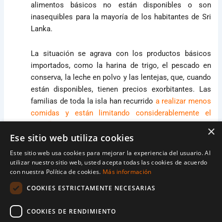
alimentos básicos no están disponibles o son
inasequibles para la mayoría de los habitantes de Sri
Lanka.
La situación se agrava con los productos básicos
importados, como la harina de trigo, el pescado en
conserva, la leche en polvo y las lentejas, que, cuando
están disponibles, tienen precios exorbitantes. Las
familias de toda la isla han recurrido
a realizar menos
comidas y están limitando considerablemente el
tamaño de sus raciones.
×
Ese sitio web utiliza cookies
«Los ciudadanos están cansados y frustrados por la
Este sitio web usa cookies para mejorar la experiencia del usuario. Al
insoportable carga económica, y hay otro grupo que
utilizar nuestro sitio web, usted acepta todas las cookies de acuerdo
con nuestra Política de cookies.
Más información
está sufriendo enormemente; se trata de nuestros
niños y niñas»
, dice el Dr. Dhanan Senathirajah,
COOKIES ESTRICTAMENTE NECESARIAS
Director Nacional de World Vision Lanka.
COOKIES DE RENDIMIENTO
En tres breves años, el país ha sufrido los
atentados