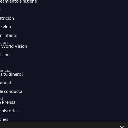
eamiento e higiene
n
utrición
e vida
n infantil
sion
 World Vision
isión
encia
 tu dinero?
anual
de conducta
ad
e Prensa
 historias
ones
×