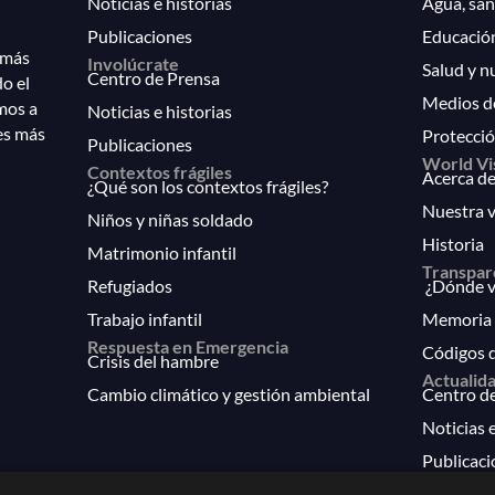
Noticias e historias
Agua, san
Publicaciones
Educació
 más
Involúcrate
Salud y n
Centro de Prensa
do el
Medios d
mos a
Noticias e historias
es más
Protecció
Publicaciones
World Vi
Contextos frágiles
Acerca de
¿Qué son los contextos frágiles?
Nuestra v
Niños y niñas soldado
Historia
Matrimonio infantil
Transpar
Refugiados
¿Dónde va
Trabajo infantil
Memoria 
Respuesta en Emergencia
Códigos 
Crisis del hambre
Actualid
Cambio climático y gestión ambiental
Centro d
Noticias e
Publicaci
FAQs