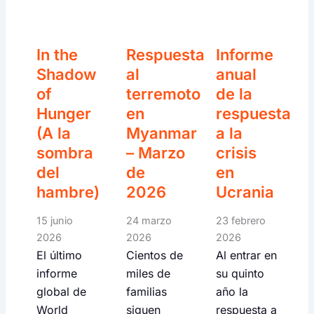
In the
Respuesta
Informe
Shadow
al
anual
of
terremoto
de la
Hunger
en
respuesta
(A la
Myanmar
a la
sombra
– Marzo
crisis
del
de
en
hambre)
2026
Ucrania
15 junio
24 marzo
23 febrero
2026
2026
2026
El último
Cientos de
Al entrar en
informe
miles de
su quinto
global de
familias
año la
World
siguen
respuesta a