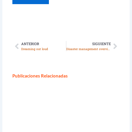
ANTERIOR
SIGUIENTE
Ant
Sigui
Dreaming out loud
Disaster management overview AF25
Publicaciones Relacionadas