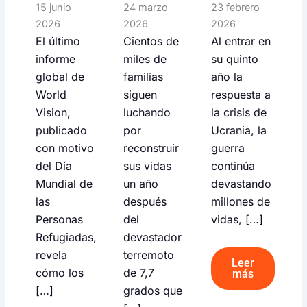
15 junio
24 marzo
23 febrero
2026
2026
2026
El último
Cientos de
Al entrar en
informe
miles de
su quinto
global de
familias
año la
World
siguen
respuesta a
Vision,
luchando
la crisis de
publicado
por
Ucrania, la
con motivo
reconstruir
guerra
del Día
sus vidas
continúa
Mundial de
un año
devastando
las
después
millones de
Personas
del
vidas, […]
Refugiadas,
devastador
revela
terremoto
Leer
cómo los
de 7,7
más
[…]
grados que