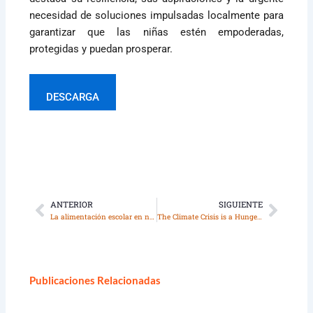
necesidad de soluciones impulsadas localmente para
garantizar que las niñas estén empoderadas,
protegidas y puedan prosperar.
DESCARGA
ANTERIOR
SIGUIENTE
Ant
Sigui
La alimentación escolar en nuestras palabras
The Climate Crisis is a Hunger Crisis: Filling the Policy Gap
Publicaciones Relacionadas