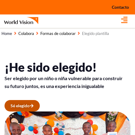
Ir
Contacto
al
contenido
Home
Colabora
Formas de colaborar
Elegido plantilla
¡He sido elegido!
Ser elegido por un niño o niña vulnerable para construir
su futuro juntos, es una experiencia inigualable
Sé elegido