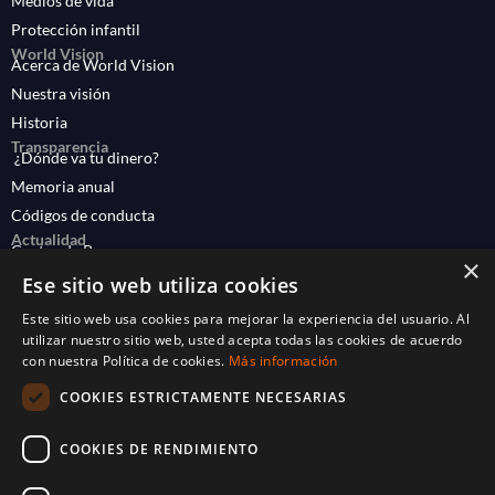
Medios de vida
Protección infantil
World Vision
Acerca de World Vision
Nuestra visión
Historia
Transparencia
¿Dónde va tu dinero?
Memoria anual
Códigos de conducta
Actualidad
Centro de Prensa
×
Noticias e historias
Ese sitio web utiliza cookies
Publicaciones
Este sitio web usa cookies para mejorar la experiencia del usuario. Al
FAQs
utilizar nuestro sitio web, usted acepta todas las cookies de acuerdo
con nuestra Política de cookies.
Más información
COOKIES ESTRICTAMENTE NECESARIAS
COOKIES DE RENDIMIENTO