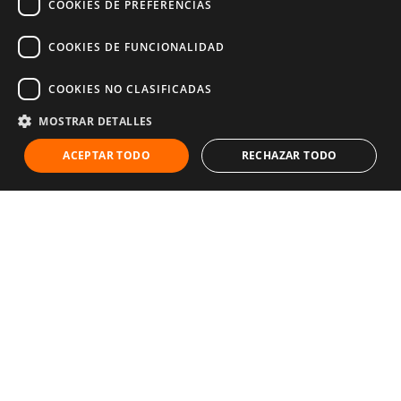
COOKIES DE PREFERENCIAS
COOKIES DE FUNCIONALIDAD
COOKIES NO CLASIFICADAS
MOSTRAR DETALLES
ACEPTAR TODO
RECHAZAR TODO
© 2025 World Vision España. Reservados todos los derechos. Inscritos en el
protectorado de fundaciones con número 28-1214
Términos y condiciones
Política de cookies
Política de privacidad