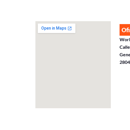
Ofi
Worl
Calle
Gene
2804