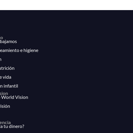
lo
bajamos
eamiento e higiene
n
utrición
e vida
n infantil
sion
 World Vision
isión
encia
 tu dinero?