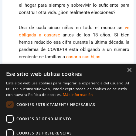
el hogar para siempre y sobrevivir lo suficiente para
construir otra vida. ¿Son realmente elecciones?
Una de cada cinco niñas en todo el mundo se
ve
obligada a casarse
antes de los 18 años. Si bien
hemos reducido esa cifra durante la última década, la
pandemia de COVID-19 está obligando a un número
creciente de familias a
casar a sus hijas
.
×
UNICEF ahora estima
que 10 millones de niñas
Ese sitio web utiliza cookies
adicionales
corren el riesgo de convertirse en novias
Este sitio web usa cookies para mejorar la experiencia del usuario. Al
infantiles debido a la pandemia, además de los 100
utilizar nuestro sitio web, usted acepta todas las cookies de acuerdo
millones de niñas que se prevé que se casarán antes
con nuestra Política de cookies.
Más información
de cumplir 18 años durante la próxima década.
COOKIES ESTRICTAMENTE NECESARIAS
Las consecuencias pueden ser catastróficas:
COOKIES DE RENDIMIENTO
oportunidades limitadas de educación y empleo,
aislamiento social, violencia doméstica y violación,
COOKIES DE PREFERENCIAS