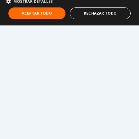
MOSTRAR DETALLES
menor, y otro hombre golpeó y violó a Eva. Luego los
hombres se llevaron a su hermana y las dejaron en la
ACEPTAR TODO
RECHAZAR TODO
carretera.
Finalmente se unieron a un grupo de mujeres que
buscaban seguridad en Uganda. Cuando llegó unas
semanas después y recibió atención médica, supo
que estaba embarazada. Después de dar a luz, espera
recibir ayuda con el bebé para poder volver a la
escuela.
2. No reciben educación