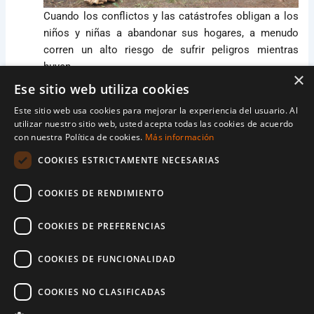
Cuando los conflictos y las catástrofes obligan a los
niños y niñas a abandonar sus hogares, a menudo
corren un alto riesgo de sufrir peligros mientras
huyen.
×
Ese sitio web utiliza cookies
Cuando estalló la violencia en la aldea de Eva en
Este sitio web usa cookies para mejorar la experiencia del usuario. Al
Sudán del Sur, la joven de 16 años huyó con su
utilizar nuestro sitio web, usted acepta todas las cookies de acuerdo
familia. Pero mientras corrían, su familia cayó en una
con nuestra Política de cookies.
Más información
emboscada y su madre fue secuestrada. Ella, su
COOKIES ESTRICTAMENTE NECESARIAS
hermano y su hermana siguieron huyendo, pero
sufrieron una segunda emboscada en la que su
COOKIES DE RENDIMIENTO
hermano murió de un disparo.
COOKIES DE PREFERENCIAS
Aun así, ella y su hermana pequeña siguieron
corriendo. Mientras corrían, se encontraron con
COOKIES DE FUNCIONALIDAD
cuatro hombres con un coche, que también dijeron
que viajaban a Uganda. Las niñas decidieron ir con
COOKIES NO CLASIFICADAS
ellos, pero en su lugar, se llevaron a su hermana